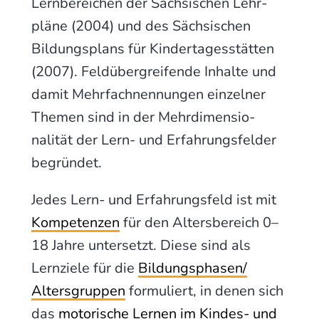
Lern­­bereichen der Sächsischen Lehr­
pläne (2004) und des Sächsischen
Bildungs­­plans für Kinder­­tages­stätten
(2007). Feld­über­­greifende Inhalte und
damit Mehr­­fach­­nennungen einzelner
The­men sind in der Mehr­­dimen­sio­
nalität der Lern- und Erfahrungs­­felder
begründet.
Jedes Lern- und Erfahrungsfeld ist mit
Kompetenzen
für den Altersbereich 0–
18 Jahre unter­setzt. Diese sind als
Lernziele für die
Bildungs­phasen/
Alters­gruppen
formuliert, in denen sich
das
motorische Lernen im Kindes- und