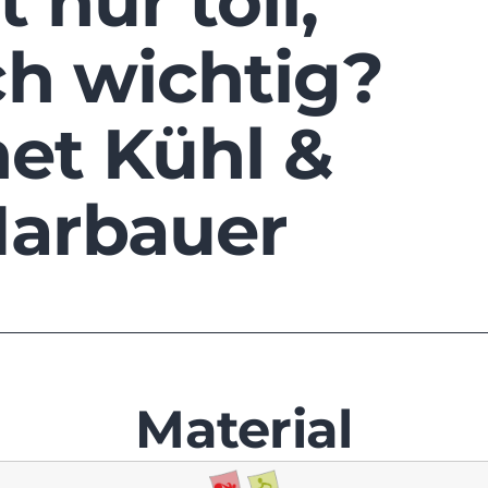
 nur toll,
h wichtig?
net Kühl &
Harbauer
Material