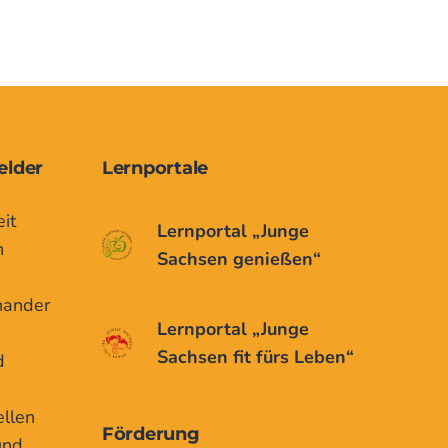
elder
Lernportale
it
Lernportal „Junge
n
Sachsen genießen“
nander
Lernportal „Junge
Sachsen fit fürs Leben“
d
ellen
Förderung
und