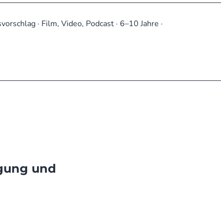
svorschlag · Film, Video, Podcast · 6–10 Jahre ·
tion
egung und