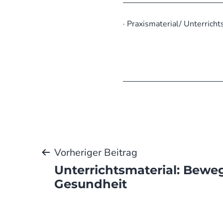
· Praxismaterial/ Unterricht
Beitragsnaviga
Vorheriger Beitrag
Unterrichtsmaterial: Bew
Gesundheit