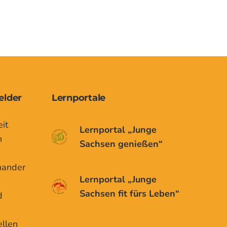
elder
Lernportale
it
Lernportal „Junge
n
Sachsen genießen“
nander
Lernportal „Junge
Sachsen fit fürs Leben“
d
ellen