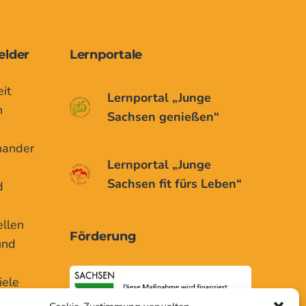
elder
Lernportale
it
Lernportal „Junge
n
Sachsen genießen“
nander
Lernportal „Junge
Sachsen fit fürs Leben“
d
ellen
Förderung
und
iele